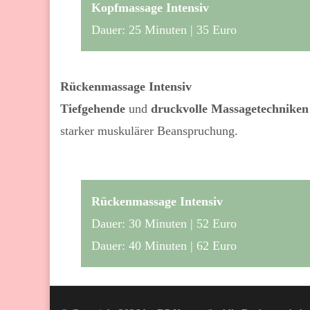
Kopfmassage Intensiv
Dauer: 25 Minuten | 35 Euro
Rückenmassage Intensiv
Tiefgehende
und
druckvolle Massagetechniken
starker muskulärer Beanspruchung.
Rückenmassage Intensiv
Dauer: 30 Minuten | 52 Euro
Dauer: 40 Minuten | 62 Euro