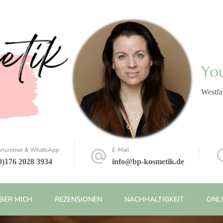
Yo
Westf
onnummer & WhatsApp
E-Mail
0)176 2028 3934
info@bp-kosmetik.de
BER MICH
REZENSIONEN
NACHHALTIGKEIT
ONL