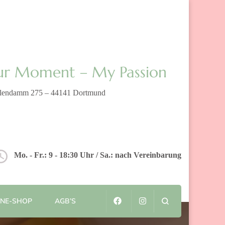
ur Moment – My Passion
alendamm 275 – 44141 Dortmund
Mo. - Fr.: 9 - 18:30 Uhr / Sa.: nach Vereinbarung
INE-SHOP
AGB’S